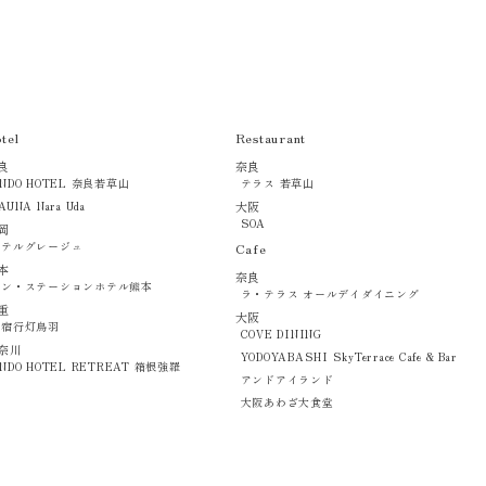
tel
Restaurant
良
奈良
NDO HOTEL 奈良若草山
テラス 若草山
AUNA Nara Uda
大阪
SOA
岡
オテルグレージュ
Cafe
本
奈良
ワン・ステーションホテル熊本
ラ・テラス オールデイダイニング
重
大阪
お宿行灯鳥羽
COVE DINING
奈川
YODOYABASHI SkyTerrace Cafe & Bar
NDO HOTEL RETREAT 箱根強羅
アンドアイランド
大阪あわざ大食堂