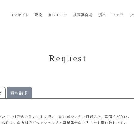
コンセプト
建物
セレモニー
披露宴会場
演出
フェア
プ
Request
せ
資料請求
あたり、住所のご入力にお間違い、漏れがないかご確認の上、送信ください。
にお住まいの方は必ずマンション名・部屋番号のご入力をお願い致します。