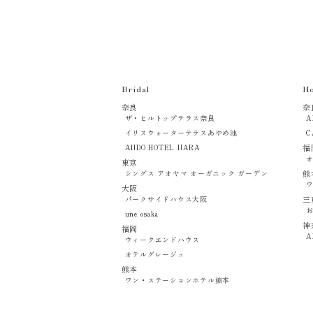
Bridal
Ho
奈良
奈
ザ・ヒルトップテラス奈良
A
イリスウォーターテラスあやめ池
C
ANDO HOTEL NARA
福
東京
シングス アオヤマ オーガニック ガーデン
熊
大阪
パークサイドハウス大阪
三
une osaka
神
福岡
A
ウィークエンドハウス
オテルグレージュ
熊本
ワン・ステーションホテル熊本