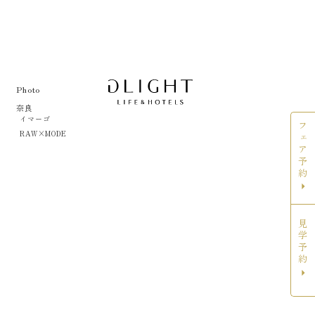
Photo
奈良
イマーゴ
フェア予約
RAW×MODE
見学予約